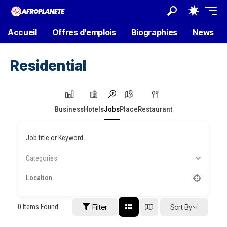
Accueil
Offres d’emplois
Biographies
News
Residential
Business
Hotels
Jobs
Place
Restaurant
Job title or Keyword...
Categories
0
Items Found
Filter
Sort By