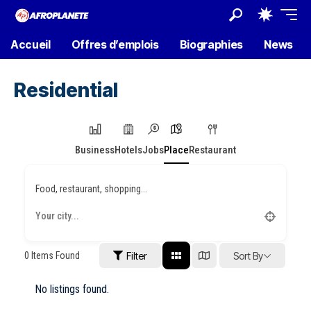
Accueil
Offres d’emplois
Biographies
News
Residential
Business
Hotels
Jobs
Place
Restaurant
Food, restaurant, shopping...
0
Items Found
Filter
Sort By
No listings found.