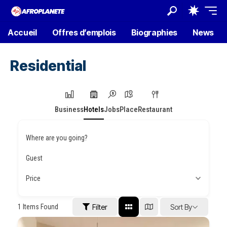
Accueil
Offres d’emplois
Biographies
News
Residential
Business
Hotels
Jobs
Place
Restaurant
Where are you going?
Guest
Price
1
Items Found
Filter
Sort By