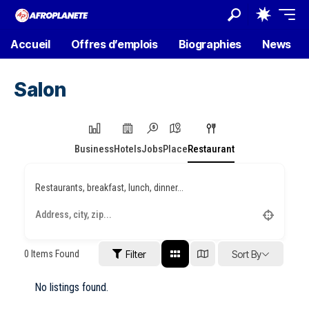
Accueil
Offres d’emplois
Biographies
News
Salon
Business
Hotels
Jobs
Place
Restaurant
Restaurants, breakfast, lunch, dinner...
0
Items Found
Filter
Sort By
No listings found.