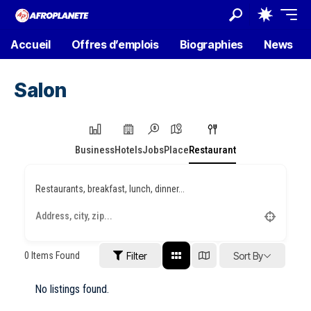
Accueil
Offres d’emplois
Biographies
News
Salon
Business
Hotels
Jobs
Place
Restaurant
Restaurants, breakfast, lunch, dinner...
0
Items Found
Filter
Sort By
No listings found.