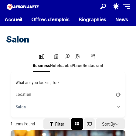
Accueil
Offres d’emplois
Biographies
News
Salon
Business
Hotels
Jobs
Place
Restaurant
What are you looking for?
Salon
1
Items Found
Filter
Sort By