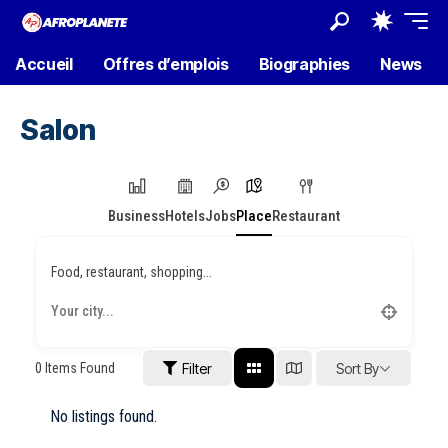
Accueil
Offres d’emplois
Biographies
News
Salon
Business
Hotels
Jobs
Place
Restaurant
Food, restaurant, shopping...
0
Items Found
Filter
Sort By
No listings found.