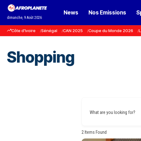
News
Nos Emissions
S
dimanche, 9 Août 2026
Côte d'Ivoire
Sénégal
CAN 2025
Coupe du Monde 2026
L
Shopping
What are you looking for?
2
Items Found