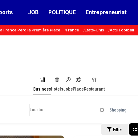
ports
JOB
POLITIQUE
Entrepreneuriat
a France Perd la Première Place
France
Etats-Unis
Actu Football
Business
Hotels
Jobs
Place
Restaurant
Shopping
Filter