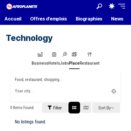
Accueil
Offres d’emplois
Biographies
News
Technology
Business
Hotels
Jobs
Place
Restaurant
Food, restaurant, shopping...
0
Items Found
Filter
Sort By
No listings found.