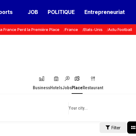
ports
JOB
POLITIQUE
Entrepreneuriat
a France Perd la Première Place
France
Etats-Unis
Actu Football
Business
Hotels
Jobs
Place
Restaurant
Filter