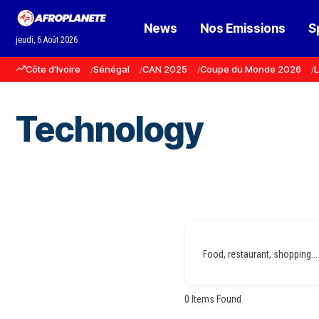
News
Nos Emissions
S
jeudi, 6 Août 2026
Côte d'Ivoire
Sénégal
CAN 2025
Coupe du Monde 2026
L
Technology
Food, restaurant, shopping...
0
Items Found