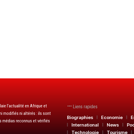
aie l’actualité en Afrique et
Liens rapides
 modifiés ni altérés : ils sont
Biographies
Economie
E
s médias reconnus et vérifiés
International
News
Po
Technologie
Tourisme