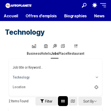
Accueil
Offres d’emplois
Biographies
News
Technology
Business
Hotels
Jobs
Place
Restaurant
Job title or Keyword...
Technology
2
Items Found
Filter
Sort By