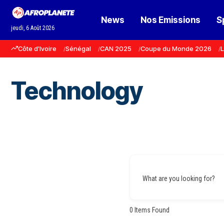
News
Nos Emissions
S
jeudi, 6 Août 2026
Côte d'Ivoire
Sénégal
CAN 2025
Coupe du Monde 2026
L
Technology
What are you looking for?
0
Items Found