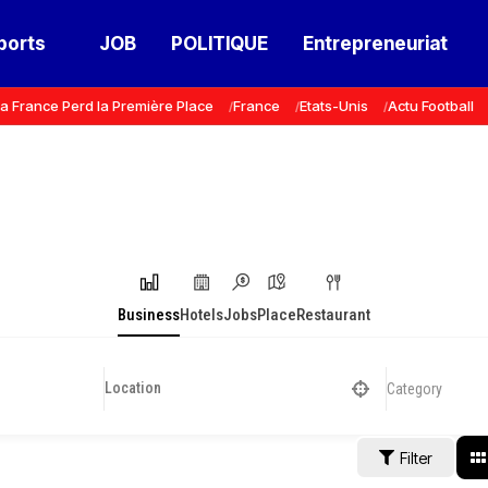
ports
JOB
POLITIQUE
Entrepreneuriat
a France Perd la Première Place
France
Etats-Unis
Actu Football
Business
Hotels
Jobs
Place
Restaurant
Category
Filter