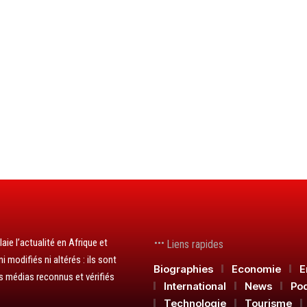
aie l’actualité en Afrique et
Liens rapides
 modifiés ni altérés : ils sont
Biographies
Economie
E
s médias reconnus et vérifiés
International
News
Po
Technologie
Tourisme