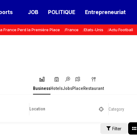
ports
JOB
POLITIQUE
Entrepreneuriat
a France Perd la Première Place
France
Etats-Unis
Actu Football
Business
Hotels
Jobs
Place
Restaurant
Category
Filter