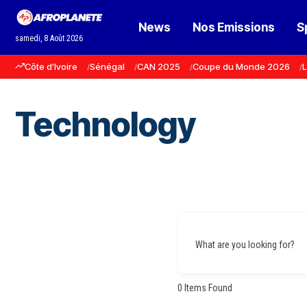
News
Nos Emissions
S
samedi, 8 Août 2026
Côte d'Ivoire
Sénégal
CAN 2025
Coupe du Monde 2026
L
Technology
What are you looking for?
0
Items Found