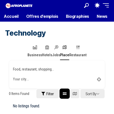
Accueil
Offres d’emplois
Biographies
News
Technology
Business
Hotels
Jobs
Place
Restaurant
Food, restaurant, shopping...
0
Items Found
Filter
Sort By
No listings found.