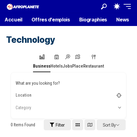
Accueil
Offres d’emplois
Biographies
News
Technology
Business
Hotels
Jobs
Place
Restaurant
What are you looking for?
Category
0
Items Found
Filter
Sort By