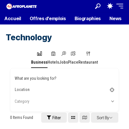
Accueil
Offres d’emplois
Biographies
News
Technology
Business
Hotels
Jobs
Place
Restaurant
What are you looking for?
Category
0
Items Found
Filter
Sort By