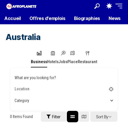
Accueil
Offres d’emplois
Biographies
News
Australia
Business
Hotels
Jobs
Place
Restaurant
What are you looking for?
Category
0
Items Found
Filter
Sort By