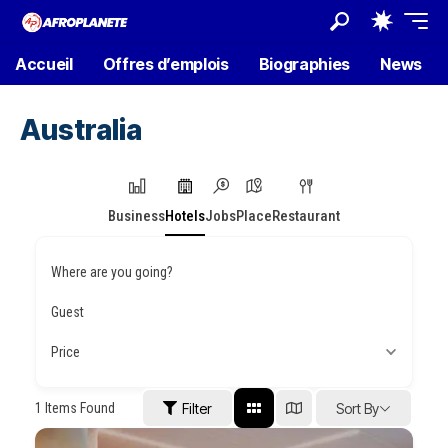
Accueil
Offres d’emplois
Biographies
News
Australia
Business
Hotels
Jobs
Place
Restaurant
Where are you going?
Guest
Price
1
Items Found
Filter
Sort By