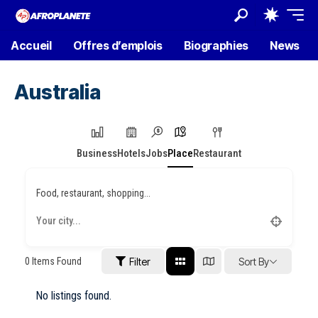
Accueil
Offres d’emplois
Biographies
News
Australia
Business
Hotels
Jobs
Place
Restaurant
Food, restaurant, shopping...
0
Items Found
Filter
Sort By
No listings found.