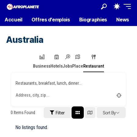
Accueil
Offres d’emplois
Biographies
News
Australia
Business
Hotels
Jobs
Place
Restaurant
Restaurants, breakfast, lunch, dinner...
0
Items Found
Filter
Sort By
No listings found.