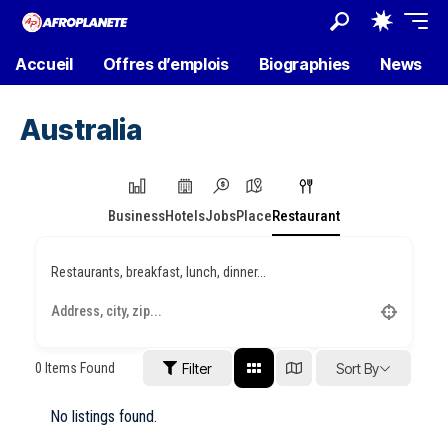
Accueil
Offres d’emplois
Biographies
News
Australia
Business
Hotels
Jobs
Place
Restaurant
Restaurants, breakfast, lunch, dinner...
0
Items Found
Filter
Sort By
No listings found.