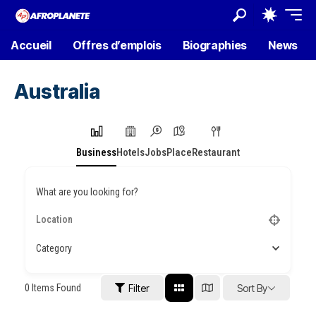
Accueil
Offres d’emplois
Biographies
News
Australia
Business
Hotels
Jobs
Place
Restaurant
What are you looking for?
Category
0
Items Found
Filter
Sort By