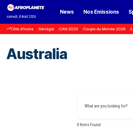
News
Nos Emissions
S
samedi, 8 Août 2026
Côte d'Ivoire
Sénégal
CAN 2025
Coupe du Monde 2026
L
Australia
What are you looking for?
0
Items Found