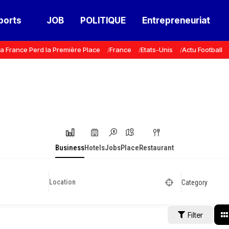
ports
JOB
POLITIQUE
Entrepreneuriat
a France Perd la Première Place
France
Etats-Unis
Actu Football
Business
Hotels
Jobs
Place
Restaurant
Category
Filter