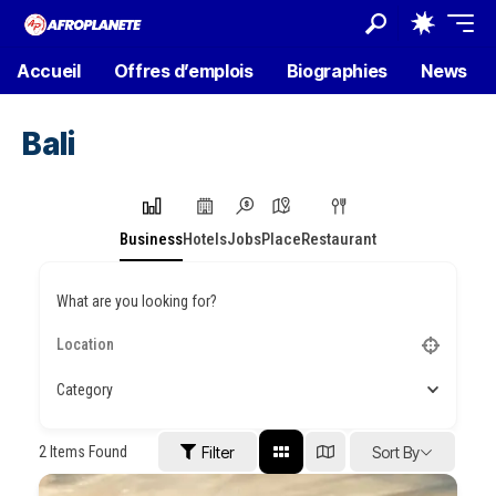
Accueil
Offres d’emplois
Biographies
News
Bali
Business
Hotels
Jobs
Place
Restaurant
What are you looking for?
Category
2
Items Found
Filter
Sort By