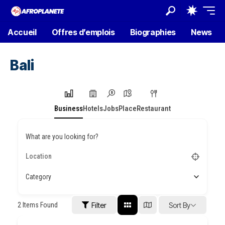
Accueil
Offres d’emplois
Biographies
News
Bali
Business
Hotels
Jobs
Place
Restaurant
What are you looking for?
Category
2
Items Found
Filter
Sort By