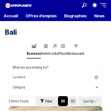
Accueil
Offres d’emplois
Biographies
News
Bali
Business
Hotels
Jobs
Place
Restaurant
What are you looking for?
Category
2
Items Found
Filter
Sort By