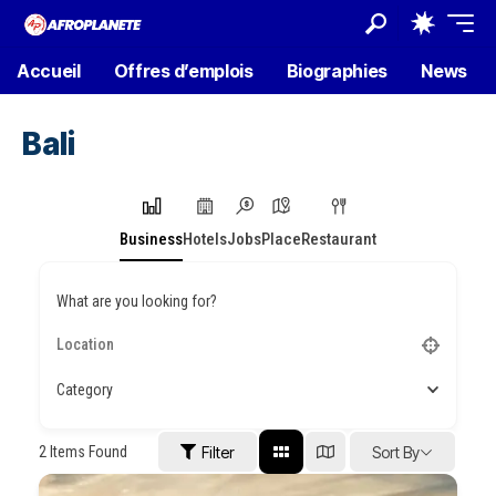
Accueil
Offres d’emplois
Biographies
News
Bali
Business
Hotels
Jobs
Place
Restaurant
What are you looking for?
Category
2
Items Found
Filter
Sort By