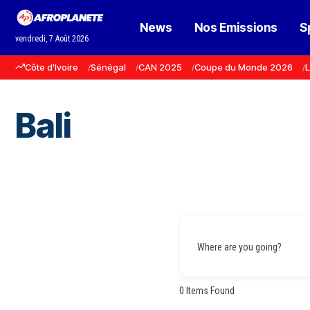
News
Nos Emissions
S
vendredi, 7 Août 2026
Côte d'Ivoire
Sénégal
CAN 2025
Coupe du Monde 2026
L
Bali
Where are you going?
0
Items Found