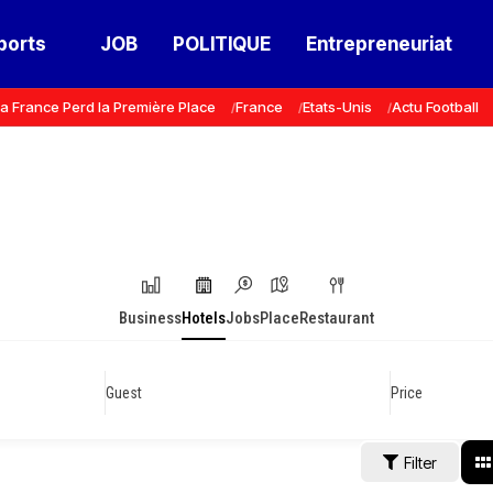
ports
JOB
POLITIQUE
Entrepreneuriat
a France Perd la Première Place
France
Etats-Unis
Actu Football
Business
Hotels
Jobs
Place
Restaurant
Guest
Price
Filter