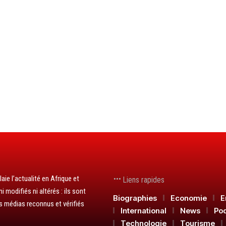
aie l’actualité en Afrique et
Liens rapides
 modifiés ni altérés : ils sont
Biographies
Economie
E
s médias reconnus et vérifiés
International
News
Po
Technologie
Tourisme