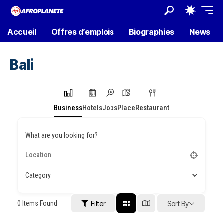
Accueil
Offres d’emplois
Biographies
News
Bali
Business
Hotels
Jobs
Place
Restaurant
What are you looking for?
Category
0
Items Found
Filter
Sort By