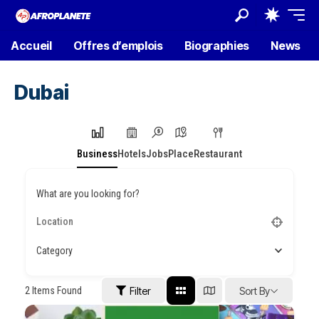
Accueil
Offres d’emplois
Biographies
News
Dubai
Business
Hotels
Jobs
Place
Restaurant
What are you looking for?
Category
2
Items Found
Filter
Sort By