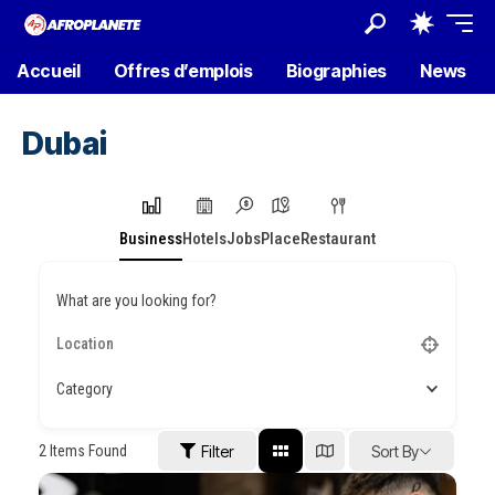
Accueil
Offres d’emplois
Biographies
News
Dubai
Business
Hotels
Jobs
Place
Restaurant
What are you looking for?
Category
2
Items Found
Filter
Sort By