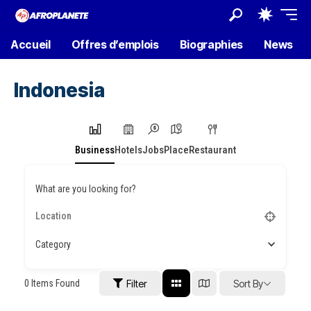
Accueil
Offres d’emplois
Biographies
News
Indonesia
Business
Hotels
Jobs
Place
Restaurant
What are you looking for?
Category
0
Items Found
Filter
Sort By