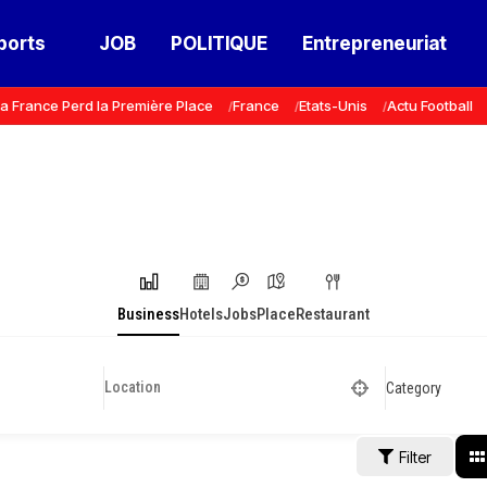
ports
JOB
POLITIQUE
Entrepreneuriat
a France Perd la Première Place
France
Etats-Unis
Actu Football
Business
Hotels
Jobs
Place
Restaurant
Category
Filter