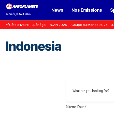
News
Nos Emissions
S
samedi, 8 Août 2026
Côte d'Ivoire
Sénégal
CAN 2025
Coupe du Monde 2026
L
Indonesia
What are you looking for?
0
Items Found