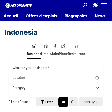
Accueil
Offres d’emplois
Biographies
News
Indonesia
Business
Hotels
Jobs
Place
Restaurant
What are you looking for?
Category
0
Items Found
Filter
Sort By