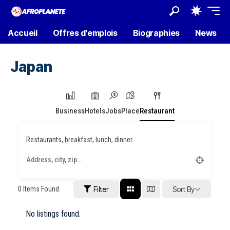
Accueil
Offres d’emplois
Biographies
News
Japan
Business
Hotels
Jobs
Place
Restaurant
Restaurants, breakfast, lunch, dinner...
0
Items Found
Filter
Sort By
No listings found.