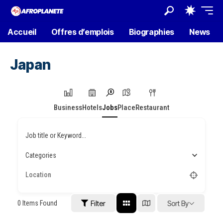
Accueil
Offres d’emplois
Biographies
News
Japan
Business
Hotels
Jobs
Place
Restaurant
Job title or Keyword...
Categories
0
Items Found
Filter
Sort By