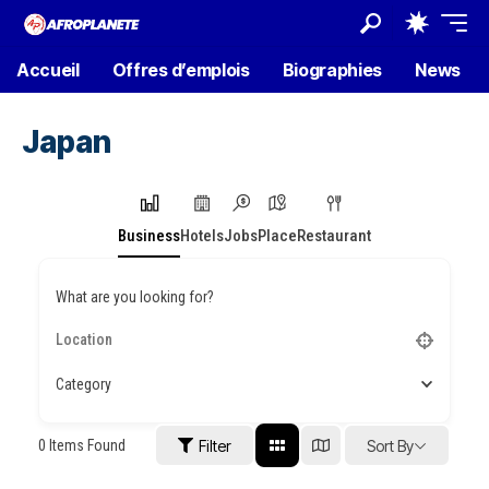
Accueil
Offres d’emplois
Biographies
News
Japan
Business
Hotels
Jobs
Place
Restaurant
What are you looking for?
Category
0
Items Found
Filter
Sort By