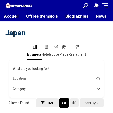
Accueil
Offres d’emplois
Biographies
News
Japan
Business
Hotels
Jobs
Place
Restaurant
What are you looking for?
Category
0
Items Found
Filter
Sort By