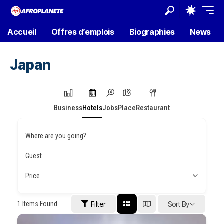
Accueil
Offres d’emplois
Biographies
News
Japan
Business
Hotels
Jobs
Place
Restaurant
Where are you going?
Guest
Price
1
Items Found
Filter
Sort By