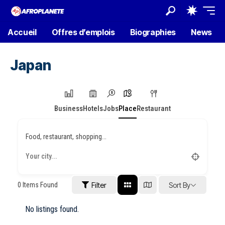
Accueil
Offres d’emplois
Biographies
News
Japan
Business
Hotels
Jobs
Place
Restaurant
Food, restaurant, shopping...
0
Items Found
Filter
Sort By
No listings found.