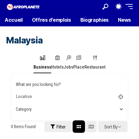
Accueil
Offres d’emplois
Biographies
News
Malaysia
Business
Hotels
Jobs
Place
Restaurant
What are you looking for?
Category
0
Items Found
Filter
Sort By