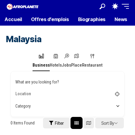
Accueil
Offres d’emplois
Biographies
News
Malaysia
Business
Hotels
Jobs
Place
Restaurant
What are you looking for?
Category
0
Items Found
Filter
Sort By