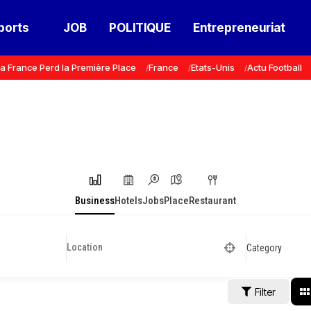
ports
JOB
POLITIQUE
Entrepreneuriat
a France Perd la Première Place
France
Etats-Unis
Actu Football
Business
Hotels
Jobs
Place
Restaurant
Category
Filter