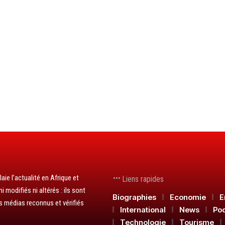
aie l’actualité en Afrique et
Liens rapides
 modifiés ni altérés : ils sont
Biographies
Economie
E
s médias reconnus et vérifiés
International
News
Po
Technologie
Tourisme