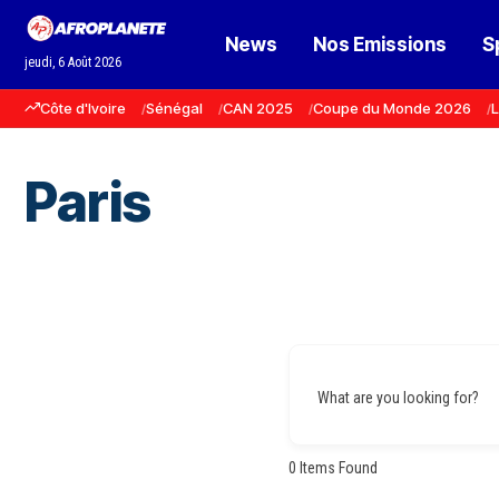
News
Nos Emissions
S
jeudi, 6 Août 2026
Côte d'Ivoire
Sénégal
CAN 2025
Coupe du Monde 2026
L
Paris
What are you looking for?
0
Items Found