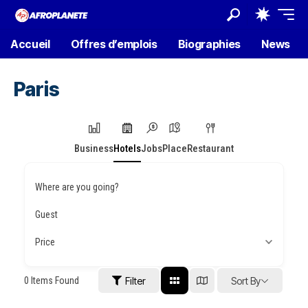
Accueil
Offres d’emplois
Biographies
News
Paris
Business
Hotels
Jobs
Place
Restaurant
Where are you going?
Guest
Price
0
Items Found
Filter
Sort By