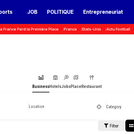
ports
JOB
POLITIQUE
Entrepreneuriat
a France Perd la Première Place
France
Etats-Unis
Actu Football
Business
Hotels
Jobs
Place
Restaurant
Category
Filter