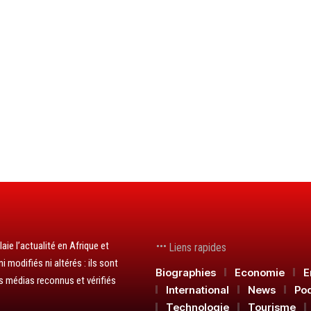
aie l’actualité en Afrique et
Liens rapides
 modifiés ni altérés : ils sont
Biographies
Economie
E
s médias reconnus et vérifiés
International
News
Po
Technologie
Tourisme