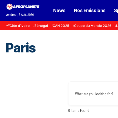
News
Nos Emissions
S
vendredi, 7 Août 2026
Côte d'Ivoire
Sénégal
CAN 2025
Coupe du Monde 2026
L
Paris
What are you looking for?
0
Items Found