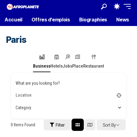
Accueil
Offres d’emplois
Biographies
News
Paris
Business
Hotels
Jobs
Place
Restaurant
What are you looking for?
Category
0
Items Found
Filter
Sort By