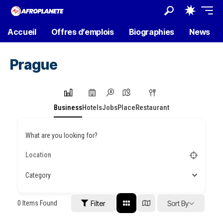
Accueil
Offres d’emplois
Biographies
News
Prague
Business
Hotels
Jobs
Place
Restaurant
What are you looking for?
Category
0
Items Found
Filter
Sort By