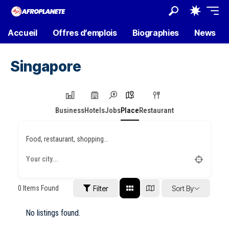
Accueil
Offres d’emplois
Biographies
News
Singapore
Business
Hotels
Jobs
Place
Restaurant
Food, restaurant, shopping...
0
Items Found
Filter
Sort By
No listings found.