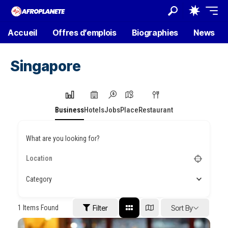
Accueil
Offres d’emplois
Biographies
News
Singapore
Business
Hotels
Jobs
Place
Restaurant
What are you looking for?
Category
1
Items Found
Filter
Sort By