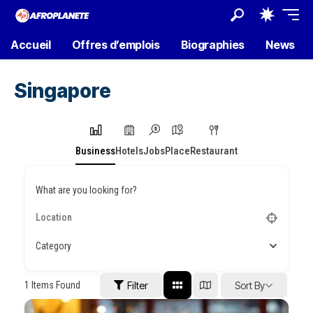
Accueil
Offres d’emplois
Biographies
News
Singapore
Business
Hotels
Jobs
Place
Restaurant
What are you looking for?
Category
1
Items Found
Filter
Sort By